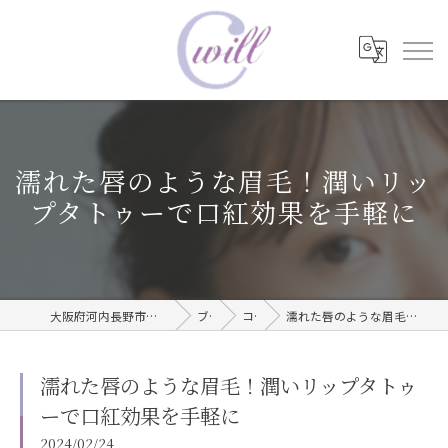
濡れた唇のような眉毛！潤いリッ
プタトゥーで口紅効果を手軽に
大阪府河内長野市で眉毛タトゥーならwill care サロン
ブログ
コラム
濡れた唇のような眉毛！潤いリップタトゥーで口紅効果を手軽に
濡れた唇のような眉毛！潤いリップタトゥ
ーで口紅効果を手軽に
2024/02/24