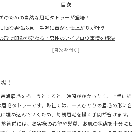
目次
ズのための自然な眉毛タトゥーが登場！
に悩む男性必見！手軽に自然な仕上がりが叶う
の形で印象が変わる？男性のアイブロウ事情を解決
ゥーで毎朝の眉毛描きを卒業！男性でも堂々と美眉を手に
な立体感と毛流れで、眉毛に悩む男性の救世主に
登場！
、毎朝眉毛を描こうとすると、時間がかかったり、上手に
な眉毛タトゥーです。弊社では、一人ひとりの眉毛の形に
肌に埋め込んでいくため、毎朝眉毛を描く手間が省けます
。施術前には、お客様の希望や髪質、お肌の状態を十分に