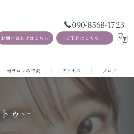
090-8568-1723
お問い合わせはこちら
ご予約はこちら
当サロンの特徴
アクセス
ブログ
資格
コラム
MRI
トゥー
自然
サロン