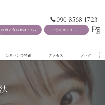
090-8568-1723
お問い合わせはこちら
ご予約はこちら
当サロンの特徴
アクセス
ブログ
資格
コラム
MRI
法
自然
サロン