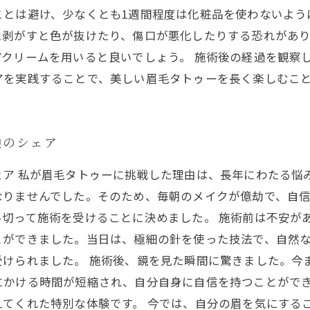
とは避け、少なくとも1週間程度は化粧品を使わないよう
に剥がすと色が抜けたり、傷口が悪化したりする恐れがあ
クリームを用いると良いでしょう。 施術後の経過を観察
アを実践することで、美しい眉毛タトゥーを長く楽しむこ
験のシェア
ェア 私が眉毛タトゥーに挑戦した理由は、長年にわたる悩
なりませんでした。そのため、毎朝のメイクが億劫で、自
い切って施術を受けることに決めました。 施術前は不安が
とができました。当日は、極細の針を使った技法で、自然
受けられました。 施術後、鏡を見た瞬間に驚きました。今
にかける時間が短縮され、自分自身に自信を持つことがで
てくれた特別な体験です。 今では、自分の眉を気にする