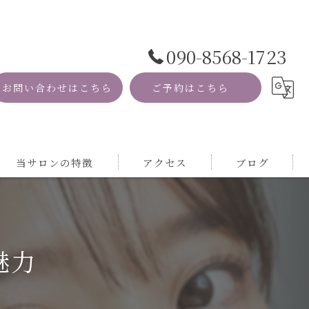
090-8568-1723
お問い合わせはこちら
ご予約はこちら
当サロンの特徴
アクセス
ブログ
資格
コラム
MRI
魅力
自然
サロン