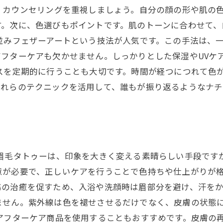
、カウンセリングを重視しましょう。自分の顔の形や肌の
す。次に、色選びもポイントです。肌のトーンに合わせて、
並みフェザーアートという技法が人気です。この手法は、
フターケアも欠かせません。しっかりとした保湿やUVケ
スを定期的に行うことも大切です。時間が経つにつれて色
これらのテクニックを活用して、誰もが振り返るようなナ
 眉毛タトゥーは、印象を大きく変える素晴らしい手段です
意が必要で、正しいケアを行うことで色持ちや仕上がりが格
傷の治癒を促すため、入浴や洗顔時は眉部分を避け、汗を
ません。紫外線は色を褪せさせるだけでなく、皮膚の状態
アフターケア商品を使用することもおすすめです。皮膚の