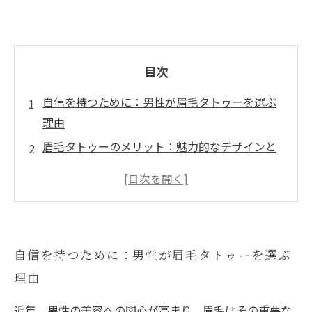
目次
自信を持つために：男性が眉毛タトゥーを選ぶ
理由
眉毛タトゥーのメリット：魅力的なデザインと
手間の軽減
あなたにぴったりのスタイルを見つける：眉毛
タトゥーの種類と選び方
施術の流れを徹底解説：初めての眉毛タトゥー
自信を持つために：男性が眉毛タトゥーを選ぶ
体験
理由
眉毛タトゥーの効果：見た目を変えるだけでな
く自信を高める
近年、男性の美容への関心が高まり、眉毛はその重要な