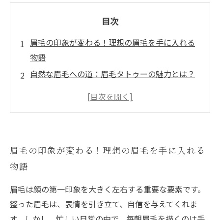
目次
眉毛の印象が変わる！理想の眉毛を手に入れる
物語
自然な眉毛への道：眉毛タトゥーの魅力とは？
眉毛タトゥーを施す前に知っておくべきポイン
ト
希望の眉毛スタイルを見つけるためのガイド
メンテナンス不要？！持続可能な眉毛の実現
眉毛の印象が変わる！理想の眉毛を手に入れる
自信を持って外出！美しい眉毛で新しい自分に
物語
自然に整った眉毛で、あなたも変わる！成功の
秘訣
眉毛は顔の第一印象を大きく左右する重要な要素です。
整った眉毛は、表情を引き立て、自信を与えてくれま
す。しかし、忙しい日常の中で、毎朝眉毛を描くのは手