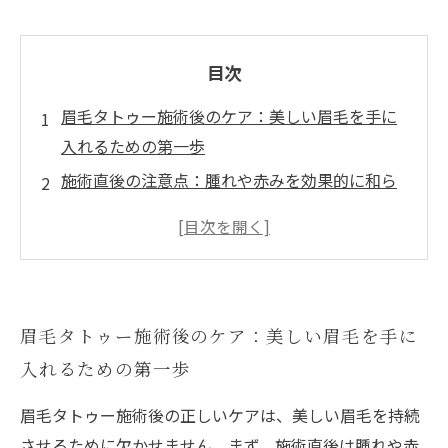
目次
眉毛タトゥー施術後のケア：美しい眉毛を手に
入れるための第一歩
施術直後の注意点：腫れや赤みを効果的に和ら
げる方法
施術後の洗顔と化粧のポイント：眉毛を守るた
めに知っておくべきこと
保湿がカギ！眉毛タトゥーを長持ちさせる秘訣
眉毛タトゥー施術後のケア：美しい眉毛を手に
日常生活への復帰：眉毛タトゥー施術後の過ご
入れるための第一歩
し方
施術後のアフターケアがもたらす美しさの持続
眉毛タトゥー施術後の正しいケアは、美しい眉毛を持続
安心して楽しむ美しい眉毛：正しいケアで自信
させるために欠かせません。まず、施術直後は腫れや赤