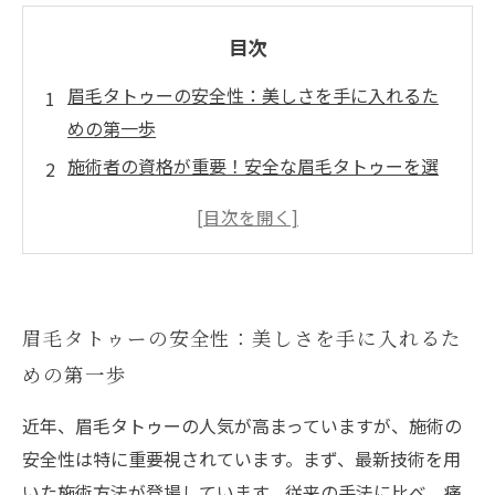
目次
眉毛タトゥーの安全性：美しさを手に入れるた
めの第一歩
施術者の資格が重要！安全な眉毛タトゥーを選
ぶポイント
最新技術が変える！安全性の高い眉毛タトゥー
施術法
リスクを知ろう：眉毛タトゥー施術前に考慮す
眉毛タトゥーの安全性：美しさを手に入れるた
べきこと
めの第一歩
アフターケアの重要性：施術後の眉毛を美しく
保つ方法
近年、眉毛タトゥーの人気が高まっていますが、施術の
安心して楽しむために：安全基準を満たすサロ
安全性は特に重要視されています。まず、最新技術を用
ン選び
いた施術方法が登場しています。従来の手法に比べ、痛