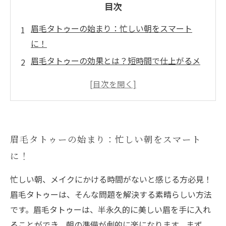
目次
眉毛タトゥーの始まり：忙しい朝をスマート
に！
眉毛タトゥーの効果とは？短時間で仕上がるメ
イク術
施術前に知っておきたい！眉毛タトゥーの基本
知識
失敗しない眉毛タトゥーの施術ポイントまとめ
眉毛タトゥーの始まり：忙しい朝をスマート
実体験から学ぶ！眉毛タトゥー施術後のケア方
に！
法
眉毛タトゥーを使った簡単メイク術の実例紹介
忙しい朝、メイクにかける時間がないと感じる方必見！
自信を持てる眉へ！眉毛タトゥーでメイクをも
眉毛タトゥーは、そんな問題を解決する素晴らしい方法
っと楽にしよう
です。眉毛タトゥーは、半永久的に美しい眉を手に入れ
ることができ、朝の準備が劇的に楽になります。まず、