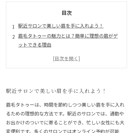
目次
駅近サロンで美しい眉を手に入れよう！
眉毛タトゥーの魅力とは？簡単に理想の眉がゲ
ットできる理由
予約が楽な駅近サロンの選び方
施術の流れを詳しく解説！初めての眉毛タトゥ
ー体験
おすすめのサロン3選：駅近で安心の眉毛タトゥ
駅近サロンで美しい眉を手に入れよう！
ー
施術後のアフターケアとは？眉毛タトゥーを長
眉毛タトゥーは、時間を節約しつつ美しい眉を手に入れ
持ちさせる秘訣
るための理想的な方法です。駅近のサロンでは、通勤や
新しい自分に出会える！眉毛タトゥーで自信を
お出かけのついでに寄ることができ、忙しい女性にも大
取り戻そう
変便利です。多くのサロンではオンライン予約が可能