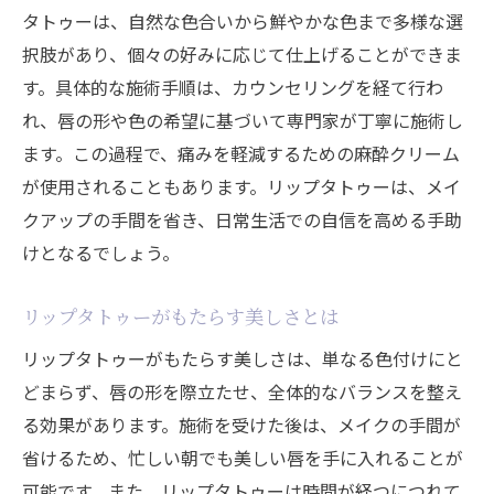
リップタトゥーで得られるメリット
タトゥーは、自然な色合いから鮮やかな色まで多様な選
SNS時代における美のスタンダード
択肢があり、個々の好みに応じて仕上げることができま
す。具体的な施術手順は、カウンセリングを経て行わ
リップタトゥーで変わるライフスタイル
れ、唇の形や色の希望に基づいて専門家が丁寧に施術し
リップタトゥーを選ぶ理由現代女性のライフス
ます。この過程で、痛みを軽減するための麻酔クリーム
タイルとの相性
が使用されることもあります。リップタトゥーは、メイ
リップタトゥーが働く女性に支持される理
クアップの手間を省き、日常生活での自信を高める手助
由
けとなるでしょう。
ライフスタイルに合わせたカラー選び
日常の美しさを支える施術とは
リップタトゥーがもたらす美しさとは
長時間キープされる美しさの秘密
リップタトゥーがもたらす美しさは、単なる色付けにと
リップタトゥーとセルフケアの両立
どまらず、唇の形を際立たせ、全体的なバランスを整え
現代女性にとってのリップタトゥーの重要
る効果があります。施術を受けた後は、メイクの手間が
性
省けるため、忙しい朝でも美しい唇を手に入れることが
リップタトゥーの技術進化がもたらす新たな選
可能です。また、リップタトゥーは時間が経つにつれて