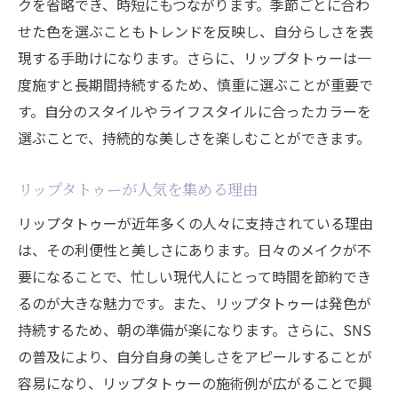
クを省略でき、時短にもつながります。季節ごとに合わ
SNSがもたらした美の革新
せた色を選ぶこともトレンドを反映し、自分らしさを表
人気の背景にあるストーリー
現する手助けになります。さらに、リップタトゥーは一
リップタトゥーとSNSの相乗効果
度施すと長期間持続するため、慎重に選ぶことが重要で
リップタトゥーで日常を美しく変える時間短縮
す。自分のスタイルやライフスタイルに合ったカラーを
と満足度の向上
選ぶことで、持続的な美しさを楽しむことができます。
リップタトゥーが生む時短の美しさ
施術後のメンテナンスと満足度
リップタトゥーが人気を集める理由
日常でのリップタトゥーの活用法
リップタトゥーが近年多くの人々に支持されている理由
リップタトゥーで得られる自信と安心感
は、その利便性と美しさにあります。日々のメイクが不
要になることで、忙しい現代人にとって時間を節約でき
施術のアフターケアとその重要性
るのが大きな魅力です。また、リップタトゥーは発色が
美しい唇を保つための習慣
持続するため、朝の準備が楽になります。さらに、SNS
リップタトゥーと眉毛タトゥーの違い美のバラ
の普及により、自分自身の美しさをアピールすることが
ンスを探る鍵
容易になり、リップタトゥーの施術例が広がることで興
リップタトゥーと眉毛タトゥーの役割比較