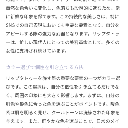
択肢とその可能性
自然な色合いに変化し、色落ちも段階的に進むため、常
に新鮮な印象を保てます。この持続的な美しさは、特に
最新のリップタトゥー技術について知る
SNSでの自己表現においても重要な要素となり、自分を
技術進化による施術の幅広がり
アピールする際の強力な武器となります。リップタトゥ
リップタトゥーの安全性と品質管理
ーは、忙しい現代人にとっての美容革命として、多くの
施術過程とその進化の歴史
女性に支持され続けています。
リップタトゥーで実現するカスタマイズ
技術革新が開く未来の可能性
カラー選びで個性を引き立てる方法
リップタトゥーの人気急上昇中その背景にある
リップタトゥーを施す際の重要な要素の一つがカラー選
SNSの力と魅力
びです。この選択は、自分の個性を引き立てるだけでな
SNSで広がるリップタトゥートレンド
く、周囲の印象にも大きく影響します。まずは、自分の
インフルエンサーが示すリップタトゥーの
肌色や髪色に合った色を選ぶことがポイントです。暖色
効果
系は肌を明るく見せ、クールトーンは洗練された印象を
与えます。また、鮮やかな色を選ぶことで、日常のメイ
リアルな口コミから見るリップタトゥー