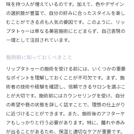
味を持つ人が増えているのです。加えて、色やデザイン
顔全体の印象を決める選択
の選択肢が豊富で、自分の好みに合ったスタイルを楽し
バランスの取れた美しさを追求する方法
むことができる点も人気の要因です。このように、リッ
それぞれの施術がもたらす効果の違い
プタトゥーは単なる美容施術にとどまらず、自己表現の
個々の美しさを引き立てる組み合わせ
一環として注目されています。
リップタトゥーと眉毛タトゥーの共存
施術前に知っておくべきこと
リップタトゥーの未来美容施術の新たなステー
リップタトゥーの施術を受ける前には、いくつかの重要
ジへ
なポイントを理解しておくことが不可欠です。まず、施
未来を見据えたリップタトゥーの展望
術者の技術や経験を確認し、信頼できるサロンを選ぶこ
次世代の美容施術としての可能性
とが大切です。施術前にはカウンセリングを受け、自分
より進化する技術とその期待
の希望や唇の状態を詳しく話すことで、理想の仕上がり
美のトレンドを牽引するリップタトゥー
に近づけることができます。また、施術後のアフターケ
市場での成長と変化の予測
アもしっかりと行う必要があります。特に、腫れや赤み
リップタトゥーが描く未来の美の形
が出ることがあるため、保湿と適切なケアが重要です。