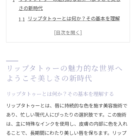
さの新時代
リップタトゥーとは何か？その基本を理解
する
リップタトゥーがもたらす美しさとは
カラー選びで個性を引き立てる方法
リップタトゥーが人気を集める理由
リップタトゥーの魅力的な世界へ
施術前に知っておくべきこと
ようこそ美しさの新時代
リップタトゥーが開く新しい美の可能性
リップタトゥーがもたらす日常における美の革
リップタトゥーとは何か？その基本を理解する
命とその影響
リップタトゥーとは、唇に持続的な色を施す美容施術で
リップタトゥーが日常生活に溶け込む理由
あり、忙しい現代人にぴったりの選択肢です。この施術
忙しい朝のメイク時間を劇的に短縮
は、主に特殊なインクを使用し、皮膚の内部に色を入れ
自然な仕上がりで自信を引き出す効果
ることで、長期間にわたり美しい唇を保ちます。リップ