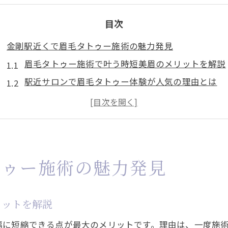
目次
金剛駅近くで眉毛タトゥー施術の魅力発見
眉毛タトゥー施術で叶う時短美眉のメリットを解説
駅近サロンで眉毛タトゥー体験が人気の理由とは
まつ毛パーマ併用も可能な眉毛タトゥーの魅力紹介
眉毛タトゥーが忙しい女性に選ばれる理由を深掘り
アクセス便利なサロンで眉毛タトゥーを検討するコ
眉毛タトゥー施術後の通いやすさとサポート体制
トゥー施術の魅力発見
自然な眉を叶える眉毛タトゥー最新事情
眉毛タトゥーで自然な仕上がりを実現する最新技術
リットを解説
垢抜け印象を作る眉毛タトゥーのトレンド解説
眉毛タトゥー施術で大切なデザイン選びのポイント
幅に短縮できる点が最大のメリットです。理由は、一度施