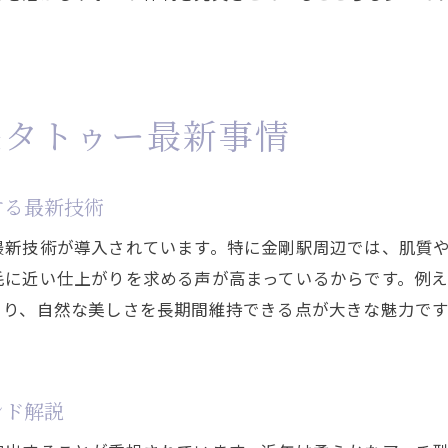
垢抜け眉を目指す最新眉毛タトゥーデザイン特集
顔立ちに合う眉毛タトゥーの選び方とポイント
サロンで相談できるトレンド眉毛タトゥー事例
眉毛サロンと比較したデザイン提案の違い
毛タトゥー最新事情
自分らしい眉毛タトゥーを叶えるカウンセリング術
ナチュラル眉毛タトゥーで印象アップを目指す
する最新技術
眉毛タトゥー施術後のケアと持続のポイント
最新技術が導入されています。特に金剛駅周辺では、肌質
眉毛タトゥー施術後の基本的なケア方法を解説
に近い仕上がりを求める声が高まっているからです。例え
持続力を高める眉毛タトゥーのアフターケアのコツ
より、自然な美しさを長期間維持できる点が大きな魅力で
日常生活で注意したい眉毛タトゥーのポイント
眉毛タトゥーの色持ちを良くするための習慣
まつ毛や肌とのバランスを考えたケア方法
ンド解説
リタッチやメンテナンスのタイミングを知る