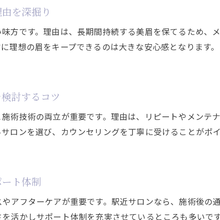
理由を深掘り
眉毛タトゥー後の日常メイクのコツとポイント
い味方です。理由は、長期間持続する美眉を保てるため、
まつ毛とのバランスを考えたメイク復帰方法
常に理想の眉をキープできるのは大きな安心感となります
眉毛タトゥー後も安心なメイク用品の選び方
メイクを再開するタイミングでのトラブル対策
年齢や性別問わず安心の眉毛タトゥー選び方
を検討するコツ
年齢制限や性別関係なく選べる眉毛タトゥー施術
と施術技術の両立が重要です。理由は、リピートやメンテ
未成年が眉毛タトゥーを受ける際の注意ポイント
いサロンを選び、カウンセリングを丁寧に受けることがポ
家族やパートナーと通えるサロン選びの基準
男性向け眉毛タトゥーの特徴や人気デザイン紹介
安全性を重視した眉毛タトゥーの選び方を解説
ポート体制
親の同意が必要な場合の流れや注意点まとめ
スやアフターケアが重要です。駅近サロンなら、施術後の
眉毛タトゥーで垢抜けるためのデザイン提案
さを活かしサポート体制を充実させているところも多いで