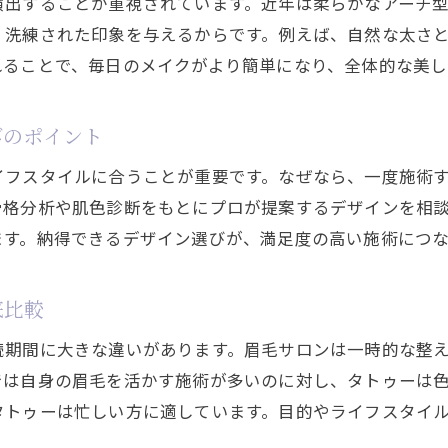
演出することが重視されています。近年は柔らかなアーチ
金剛駅周辺で眉毛タトゥーを検討する方へのまとめ
く洗練された印象を与えるからです。例えば、自然な太さ
眉毛タトゥー施術の選び方を総まとめで紹介
れることで、毎日のメイクがより簡単になり、全体的な美し
料金や期間を比較して賢くサロン選びを実現
自然で垢抜けた眉を叶えるための最重要ポイント
びのポイント
眉毛タトゥー後のメイクやケアの注意点まとめ
イフスタイルに合うことが重要です。なぜなら、一度施術
金剛駅近くで満足度の高い眉毛タトゥー体験のコツ
骨格分析や肌色診断をもとにプロが提案するデザインを相
自分に最適な眉毛タトゥーを見つけるための手順
ます。納得できるデザイン選びが、満足度の高い施術につな
底比較
続期間に大きな違いがあります。眉毛サロンは一時的な整
では自身の眉毛を活かす施術が多いのに対し、タトゥーは
タトゥーは忙しい方に適しています。目的やライフスタイ