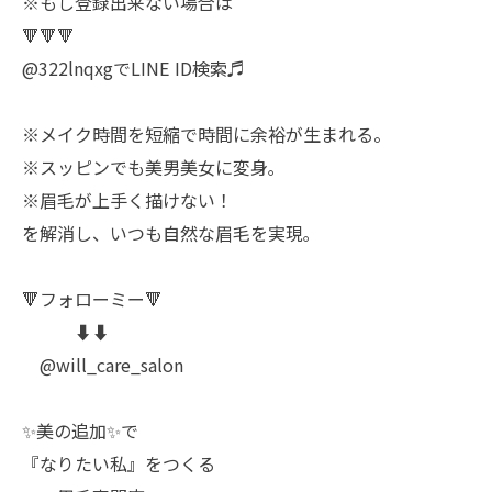
※もし登録出来ない場合は
🔻🔻🔻
@322lnqxgでLINE ID検索♬
※メイク時間を短縮で時間に余裕が生まれる。
※スッピンでも美男美女に変身｡
※眉毛が上手く描けない！
を解消し、いつも自然な眉毛を実現｡
🔻フォローミー🔻
⬇️⬇️
@will_care_salon
✨美の追加✨で
『なりたい私』をつくる