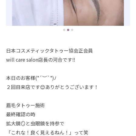
日本コスメティックタトゥー協会正会員
will care salon店長の河合です‼︎
本日のお客様(*´︶`*)ﾉ
２回目来店です😊ありがとうございます！
眉毛タトゥー施術
最終確認の時
拡大鏡🪞と虫眼鏡を持参で
「これな！良く見えるねん！」って笑