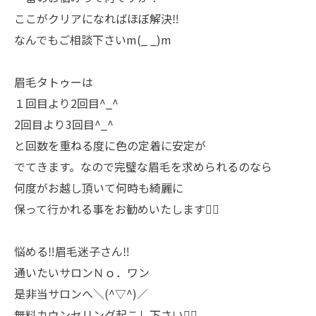
ここがクリアになればほぼ解決‼️
なんでもご相談下さいm(_ _)m
眉毛タトゥーは
１回目より2回目^_^
2回目より3回目^_^
と回数を重ねる度に色の定着に安定が
でてきます。なので完璧な眉毛を求められるのなら
何度がお越し頂いて何時も綺麗に
保って行かれる事をお勧めいたします🙇‍♀️
悩める‼️眉毛迷子さん‼️
通いたいサロンＮｏ．ワン
是非当サロンへ＼(^▽^)／
無料カウンセリング起こし下さい🙇‍♀️