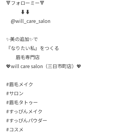
🔻フォローミー🔻
⬇️⬇️
@will_care_salon
✨美の追加✨で
『なりたい私』をつくる
眉毛専門店
💖will care salon（三日市町店）💖
#眉毛メイク
#サロン
#眉毛タトゥー
#すっぴんメイク
#すっぴんパウダー
#コスメ