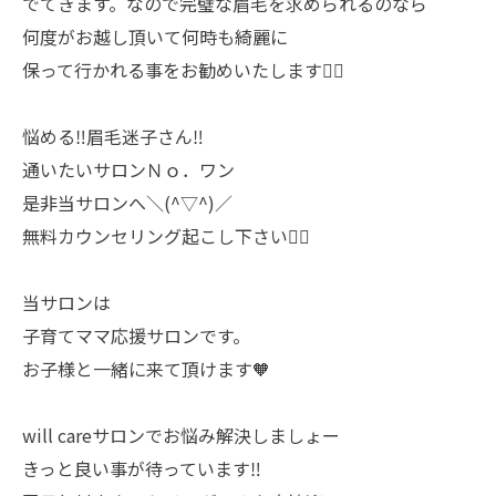
でてきます。なので完璧な眉毛を求められるのなら
何度がお越し頂いて何時も綺麗に
保って行かれる事をお勧めいたします🙇‍♀️
悩める‼️眉毛迷子さん‼️
通いたいサロンＮｏ．ワン
是非当サロンへ＼(^▽^)／
無料カウンセリング起こし下さい🙇‍♀️
当サロンは
子育てママ応援サロンです。
お子様と一緒に来て頂けます🧡
will careサロンでお悩み解決しましょー
きっと良い事が待っています‼️