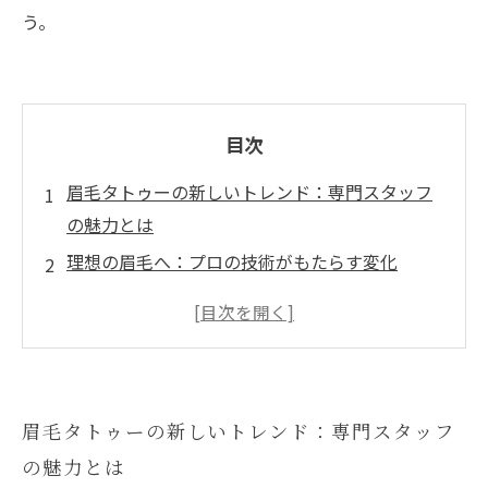
う。
目次
眉毛タトゥーの新しいトレンド：専門スタッフ
の魅力とは
理想の眉毛へ：プロの技術がもたらす変化
施術前のカウンセリングが重要な理由
眉毛タトゥーのアフターケア：美しさを長持ち
させる秘訣
プロフェッショナルによる眉毛タトゥーケアの
眉毛タトゥーの新しいトレンド：専門スタッフ
メリット
の魅力とは
自信を持つための第一歩：美しい眉毛を手に入