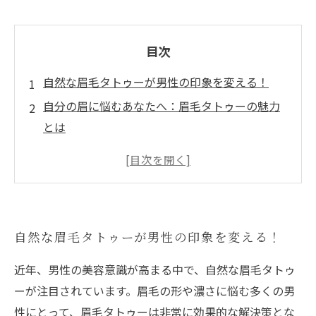
目次
自然な眉毛タトゥーが男性の印象を変える！
自分の眉に悩むあなたへ：眉毛タトゥーの魅力
とは
眉毛タトゥーの最新トレンドと技術を徹底解説
施術の選び方とアフターケアの重要性
男性向け眉毛タトゥーで自信をゲットする方法
実際の体験談：眉毛タトゥーで新しい自分に出
自然な眉毛タトゥーが男性の印象を変える！
会った！
あなたも挑戦！自然な眉毛タトゥーで魅力を引
近年、男性の美容意識が高まる中で、自然な眉毛タトゥ
き出そう
ーが注目されています。眉毛の形や濃さに悩む多くの男
性にとって、眉毛タトゥーは非常に効果的な解決策とな