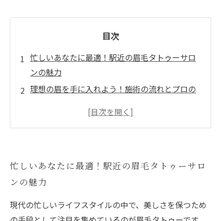
目次
忙しいあなたに最適！駅近の眉毛タトゥーサロ
ンの魅力
理想の眉を手に入れよう！施術の流れとプロの
技術
自然な仕上がりを実現する眉毛タトゥーの最新
トレンド
便利なロケーションで時間を節約！サロン選び
忙しいあなたに最適！駅近の眉毛タトゥーサロ
のポイント
ンの魅力
お出かけ前に立ち寄れる！人気の眉毛タトゥー
サロン紹介
現代の忙しいライフスタイルの中で、美しさを保つため
美しい眉を手に入れる旅の終わり、あなたの新
の手段として注目を集めているのが眉毛タトゥーです。