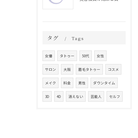
タグ
Tags
女優
タトゥー
50代
女性
サロン
大阪
眉毛タトゥー
コスメ
メイク
料金
男性
ダウンタイム
3D
4D
消えない
芸能人
セルフ