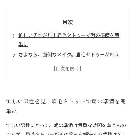
目次
忙しい男性必見！眉毛タトゥーで朝の準備を簡
単に
さよなら、面倒なメイク。眉毛タトゥーが叶え
る自然な美しさ
自分にぴったりの眉をデザインする！眉毛タト
ゥーのカスタマイズ性
施術プロセスを徹底解説！メンズ眉毛タトゥー
忙しい男性必見！眉毛タトゥーで朝の準備を簡
の流れ
単に
アフターケアを大切に。眉毛タトゥー後のメン
テナンス法
忙しい男性にとって、朝の準備は貴重な時間を奪うもの
眉毛タトゥーで自信を取り戻す！あなたも挑戦
ですが、眉毛タトゥーがその悩みを解決する手助けをし