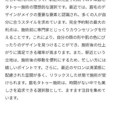
忙しいあなたにぴったり！時短で美しさを手に
タトゥー施術の理想的な選択です。最近では、眉毛のデ
入れる方法
ザインがメイクの重要な要素と認識され、多くの人が自
今こそ試す時！駅近のサロンで叶える眉毛の新
分に合うスタイルを求めています。完全予約制の最大の
スタイル
利点は、施術前に専門家とじっくりカウンセリングを行
えることです。これにより、自分の顔の形や肌の色にぴ
ったりのデザインを見つけることができ、施術後の仕上
がりに満足できる確率が高まります。また、駅近という
立地は、施術後の移動を便利にするため、忙しい方には
嬉しいポイントです。さらに、最近のサロンは清潔感に
配慮された空間が多く、リラックスした状態で施術が受
けられます。眉毛タトゥー施術は、時間がない中でも美
しさを追求できる選択肢として、ますます注目を集めて
います。