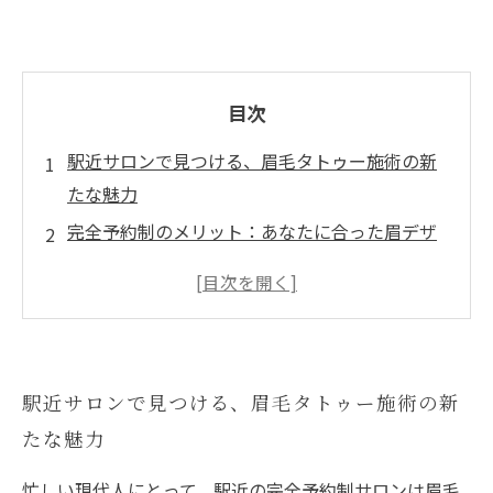
目次
駅近サロンで見つける、眉毛タトゥー施術の新
たな魅力
完全予約制のメリット：あなたに合った眉デザ
インの実現
カウンセリングで心配を解消！理想の眉毛が手
に入る理由
施術後も安心！駅近サロンの便利さとクリーン
駅近サロンで見つける、眉毛タトゥー施術の新
な環境
たな魅力
満足度100%！眉毛タトゥー施術で新しい自分に
出会う
忙しい現代人にとって、駅近の完全予約制サロンは眉毛