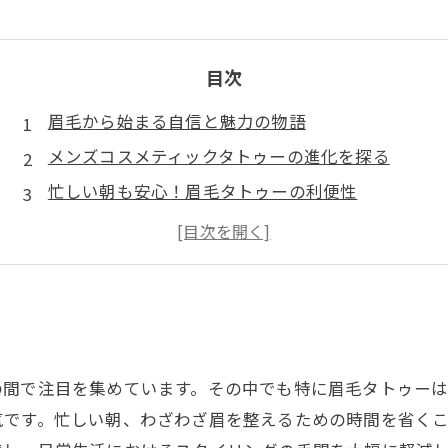
目次
眉毛から始まる自信と魅力の物語
メンズコスメティックタトゥーの進化を探る
忙しい朝も安心！眉毛タトゥーの利便性
スタイルの決め手となる眉毛タトゥーの選び方
個性を引き出す！オーダーメイドの眉毛タトゥー
眉毛タトゥーで新しい自分を発見する体験
メンズコスメティックタトゥーの未来とその魅力
の間で注目を集めています。その中でも特に眉毛タトゥー
気です。忙しい朝、わざわざ眉を整えるための時間を省く