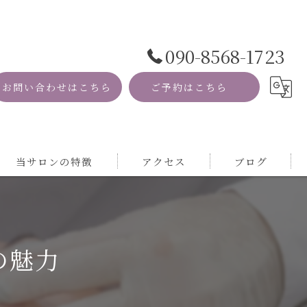
090-8568-1723
お問い合わせはこちら
ご予約はこちら
当サロンの特徴
アクセス
ブログ
資格
コラム
MRI
の魅力
自然
サロン