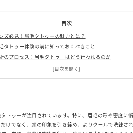
目次
ンズ必見！眉毛タトゥーの魅力とは？
毛タトゥー体験の前に知っておくべきこと
術のプロセス：眉毛タトゥーはどう行われるのか
毛タトゥー施術者の体験談：リアルな声を聴こう
フターケアの重要性：眉毛タトゥーを長持ちさせる秘訣
毛タトゥーで自信をつける！実際に変わった男性の例
なたも挑戦してみよう！眉毛タトゥーがもたらす新たな自
？
毛タトゥーが注目されています。特に、眉毛の形や密度に
るだけでなく、顔の印象を引き締め、よりクールで洗練さ