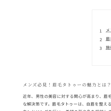
メ
眉
施
眉
ア
眉
あ
メンズ必見！眉毛タトゥーの魅力とは
近年、男性の美容に対する関心が高まり、眉
な解決策です。眉毛タトゥーは、自眉を整え