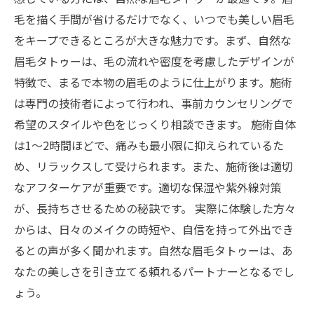
日常
毛を描く手間が省けるだけでなく、いつでも美しい眉毛
メイク負担を軽減した結果！自然な眉毛タトゥ
をキープできるところが大きな魅力です。まず、自然な
ーを試してみよう
眉毛タトゥーは、毛の流れや密度を考慮したデザインが
特徴で、まるで本物の眉毛のように仕上がります。施術
は専門の技術者によって行われ、事前カウンセリングで
希望のスタイルや色をじっくり相談できます。 施術自体
は1～2時間ほどで、痛みも最小限に抑えられているた
め、リラックスして受けられます。また、施術後は適切
なアフターケアが重要です。適切な保湿や紫外線対策
が、長持ちさせるための秘訣です。 実際に体験した方々
からは、日々のメイクの時短や、自信を持って外出でき
るとの声が多く聞かれます。自然な眉毛タトゥーは、あ
なたの美しさを引き立てる頼れるパートナーとなるでし
ょう。