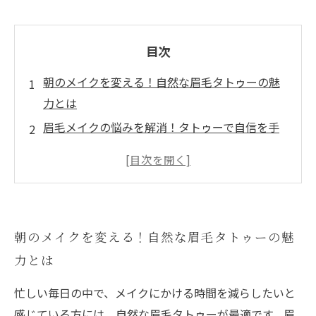
目次
朝のメイクを変える！自然な眉毛タトゥーの魅
力とは
眉毛メイクの悩みを解消！タトゥーで自信を手
に入れる
施術の流れを徹底解説！自然な眉毛タトゥーの
体験記
アフターケアが鍵！眉毛タトゥーを長持ちさせ
朝のメイクを変える！自然な眉毛タトゥーの魅
る方法
力とは
実際の体験者が語る！眉毛タトゥーのメリット
とは
忙しい毎日の中で、メイクにかける時間を減らしたいと
忙しい朝も安心！眉毛タトゥーで迎える新しい
感じている方には、自然な眉毛タトゥーが最適です。眉