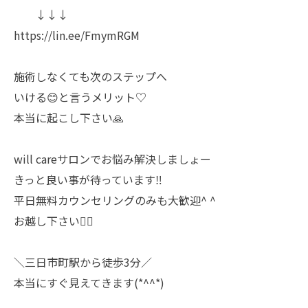
↓↓↓
https://lin.ee/FmymRGM
施術しなくても次のステップへ
いける😊と言うメリット♡
本当に起こし下さい🙏
will careサロンでお悩み解決しましょー
きっと良い事が待っています‼️
平日無料カウンセリングのみも大歓迎^ ^
お越し下さい🙇‍♀️
＼三日市町駅から徒歩3分／
本当にすぐ見えてきます(*^^*)