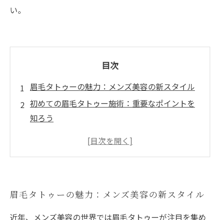
い。
目次
眉毛タトゥーの魅力：メンズ美容の新スタイル
初めての眉毛タトゥー施術：重要なポイントを
知ろう
デザイン選びのコツ：自分に似合う眉毛を見つ
ける
施術の流れと注意点：初体験をスムーズにする
ために
眉毛タトゥーの魅力：メンズ美容の新スタイル
実際の施術体験レポート：男性たちのリアルな
声
近年、メンズ美容の世界では眉毛タトゥーが注目を集め