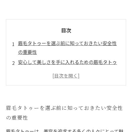
目次
眉毛タトゥーを選ぶ前に知っておきたい安全性
の重要性
安心して美しさを手に入れるための眉毛タトゥ
ーのリスクとは？
信頼できる施術者はどう見極める？安全な眉毛
タトゥーの選び方
アレルギー反応を避けるための注意点と準備
眉毛タトゥーを選ぶ前に知っておきたい安全性
安全なインクと機器を選ぶことが美しさへの第
の重要性
一歩
眉毛タトゥーの成功例と失敗例から学べること
眉毛タトゥーは、美容を追求する多くの人々にとって魅