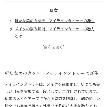
目次
新たな美のカタチ！アイラインタトゥーの誕生
メイクの悩み解消！アイラインタトゥーの魅力
とは
施術の流れ：どのようにアイラインタトゥーが
施されるのか
美しさの秘密：アイラインタトゥーの仕上がり
を解説
新たな美のカタチ！アイラインタトゥーの誕生
日常生活での便利さ：アイラインタトゥーがも
たらす自信
アイラインタトゥーは、メイクを簡素化し、いつでも美
アイラインタトゥーを選ぶ理由：最新トレンド
しい目元を実現する手段として近年注目されています。
と注意点
従来のメイクアップにかかる時間を削減し、朝の忙しい
あなたの美しさを引き出す：アイラインタトゥ
時間でも自信を持って外出できるのが大きな魅力です。