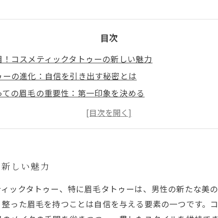
目次
目！コスメティックタトゥーの新しい魅力
ゥーの進化：自信を引き出す秘密とは
っての眉毛の重要性：第一印象を決める
際：コスメティックタトゥーで得られるスタイリッシュな
化を反映するコスメティックタトゥーのトレンド
容の新常識：眉毛タトゥーで手に入れる理想の自分
据える：コスメティックタトゥーの可能性と展望
の新しい魅力
ティックタトゥー、特に眉毛タトゥーは、男性の新たな美
、整った眉毛を持つことは自信を与える要素の一つです。コ