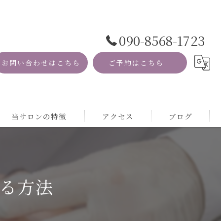
090-8568-1723
お問い合わせはこちら
ご予約はこちら
当サロンの特徴
アクセス
ブログ
資格
コラム
MRI
る方法
自然
サロン