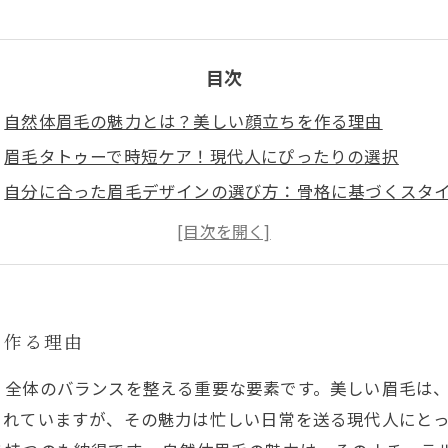
目次
自然体眉毛の魅力とは？美しい顔立ちを作る理由
眉毛タトゥーで時短ケア！現代人にぴったりの選択
自分に合った眉毛デザインの選び方：骨格に基づくスタ
初心者でもできる！眉毛タトゥー施術の手順と注意点
施術後のケアが成功の鍵！美しい眉毛をキープする方法
自分だけの眉毛で自信を取り戻す：変化の瞬間
自然体眉毛を手に入れて、新しい自分を発見しよう！
を作る理由
、全体のバランスを整える重要な要素です。美しい眉毛は
されていますが、その魅力は忙しい日常を送る現代人にと