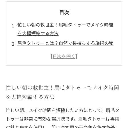
目次
忙しい朝の救世主！眉毛タトゥーでメイク時間
を大幅短縮する方法
眉毛タトゥーとは？自然で長持ちする施術の秘
密を解説
実際に試してみた！眉毛タトゥーで毎朝のメイ
クがどう変わったか
汗や水に強い眉毛タトゥーのメリットと注意す
忙しい朝の救世主！眉毛タトゥーでメイク時間
べきポイント
を大幅短縮する方法
理想の眉をキープして自信アップ！眉毛タトゥ
ーで得られる効果まとめ
忙しい朝、メイク時間を短縮したい方にとって、眉毛タ
忙しい朝にもう悩まない！眉毛タトゥーの魅力
トゥーは非常に有効な選択肢です。眉毛タトゥーは専用
と導入のすすめ
の針と色素を使用し、肌に直接眉の形や色を施す施術