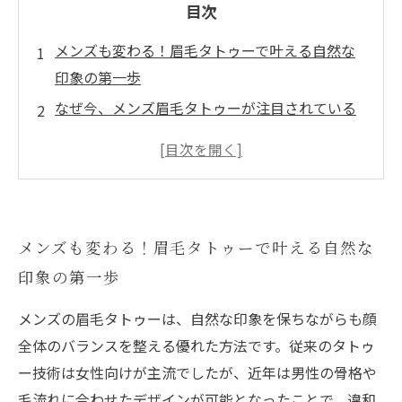
目次
メンズも変わる！眉毛タトゥーで叶える自然な
印象の第一歩
なぜ今、メンズ眉毛タトゥーが注目されている
のか？悩みと技術の進化
施術のポイント解説：違和感ゼロの自然な眉毛
タトゥーの秘密とは？
日々の手入れをラクに！メンズ眉毛タトゥーで
メンズも変わる！眉毛タトゥーで叶える自然な
自分らしい表情を演出しよう
印象の第一歩
眉毛タトゥーで印象アップ！自然な仕上がりで
自信が持てる毎日へ
メンズの眉毛タトゥーは、自然な印象を保ちながらも顔
男性眉毛タトゥーとは？基本と魅力を知る
全体のバランスを整える優れた方法です。従来のタトゥ
初心者必見：メンズ眉毛タトゥーの選び方とケ
ー技術は女性向けが主流でしたが、近年は男性の骨格や
アのコツ
毛流れに合わせたデザインが可能となったことで、違和