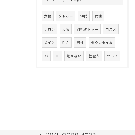
女優
タトゥー
50代
女性
サロン
大阪
眉毛タトゥー
コスメ
メイク
料金
男性
ダウンタイム
3D
4D
消えない
芸能人
セルフ