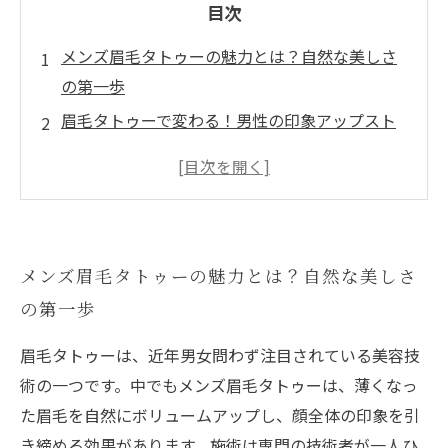
目次
メンズ眉毛タトゥーの魅力とは？自然な美しさ
の第一歩
眉毛タトゥーで変わる！男性の印象アップスト
ーリー
施術の流れとポイント：自然な眉を手に入れる
方法
忙しい朝も安心！メンズ眉毛タトゥーで時短メ
メンズ眉毛タトゥーの魅力とは？自然な美しさ
イク術
の第一歩
実際に体験した男性の声から見る眉毛タトゥー
の効果
眉毛タトゥーは、近年男女問わず注目されている美容技
初心者でも安心！メンズ対応の眉毛タトゥー基
術の一つです。中でもメンズ眉毛タトゥーは、薄くなっ
本知識
た眉毛を自然にボリュームアップし、顔全体の印象を引
眉毛タトゥーで自然に美しく！男性におすすめ
き締める効果があります。施術は専門の技術者が一人ひ