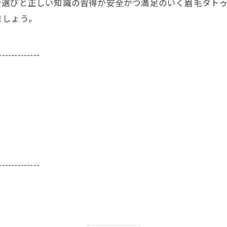
ン選びと正しい知識の習得が安全かつ満足のいく眉毛タト
ましょう。
-------------
-------------