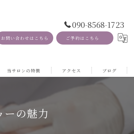
090-8568-1723
お問い合わせはこちら
ご予約はこちら
当サロンの特徴
アクセス
ブログ
資格
コラム
MRI
ゥーの魅力
自然
サロン