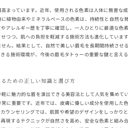
層高まっています。近年、使用される色素は人体に無害な
特に植物由来やミネラルベースの色素は、持続性と自然な
質やアレルギー歴を丁寧に確認し、一人ひとりに最適な色
させつつ、肌への負担を軽減する施術方法も進化していま
ません。結果として、自然で美しい眉毛を長期間持続させ
できる施術環境が、今後の眉毛タトゥーの重要な鍵と言え
えるための正しい知識と選び方
手軽に魅力的な眉を演出できる美容法として人気を集めて
非常に重要です。近年では、皮膚に優しい成分を使用した
なカウンセリングでは、肌質や希望のデザインをしっかり
に再現するテクニックが自然さを高め、安全な色素と組み