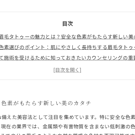
目次
眉毛タトゥーの魅力とは？安全な色素がもたらす新しい美
色素選びのポイント：肌にやさしく長持ちする眉毛タトゥ
て施術を受けるために知っておきたいカウンセリングの重
安全な色素の融合が生み出す、まるで生え際のような自然
眉を実現！安全な色素で自信に満ちた新しい自分に出会う
が高まる眉毛タトゥー業界の最新トレンドとは？
必見！自然な眉毛タトゥーを叶えるための正しい知識と選
な色素がもたらす新しい美のカタチ
ね備えた美容法として注目を集めています。特に安全な色
。現在の業界では、金属類や有害物質を含まない低刺激の