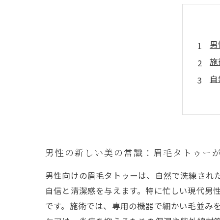
男
施
自
長
自
忙
初
男性の新しい美の常識：眉毛タトゥー
男性向けの眉毛タトゥーは、自然で洗練され
自信と清潔感を与えます。特に忙しい現代男
です。施術では、専用の機器で細かい毛並み