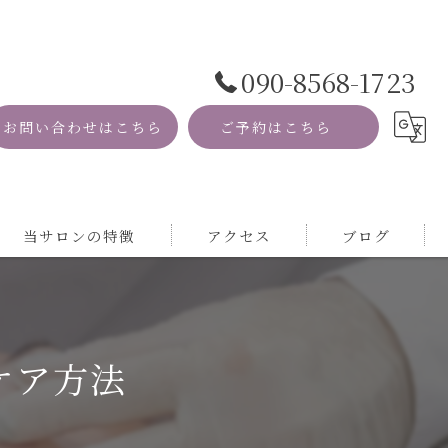
090-8568-1723
お問い合わせはこちら
ご予約はこちら
当サロンの特徴
アクセス
ブログ
資格
コラム
MRI
ケア方法
自然
サロン