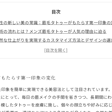
目次
性の新しい美の常識：眉毛タトゥーがもたらす第一印象の
術の流れとは？メンズ眉毛タトゥーが人気の理由に迫る
然な仕上がりを実現するカスタマイズ方法とデザインの選
持ちさせるためのケア術：眉毛タトゥーのメンテナンスガ
信あふれる印象作りへ！メンズ眉毛タトゥーで変わる日常
しい男性必見！眉毛タトゥーで時短と美しさを手に入れる
心者でも安心！メンズ向け眉毛タトゥーの基本と注意点ま
がもたらす第一印象の変化
た印象を簡単に実現できる美容法として注目されています
性にとって、毎日の眉メイクの手間を省きつつ、長期間に
を模したタトゥーを皮膚に施し、個々の顔立ちや好みに応