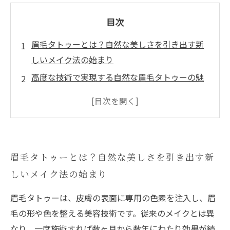
目次
眉毛タトゥーとは？自然な美しさを引き出す新
しいメイク法の始まり
高度な技術で実現する自然な眉毛タトゥーの魅
力と仕上がりの秘密
忙しい朝も安心！眉毛タトゥーで毎日のメイク
時間を大幅に短縮
汗や水にも強い！季節や気候を問わず美眉をキ
眉毛タトゥーとは？自然な美しさを引き出す新
ープする方法とは？
しいメイク法の始まり
施術後のケアから長持ちのコツまで！自然な美
しさを持続させる秘訣
眉毛タトゥーは、皮膚の表面に専用の色素を注入し、眉
初心者でも安心！眉毛タトゥーを選ぶ際のポイ
毛の形や色を整える美容技術です。従来のメイクとは異
ントと注意点
なり、一度施術すれば数ヶ月から数年にわたり効果が続