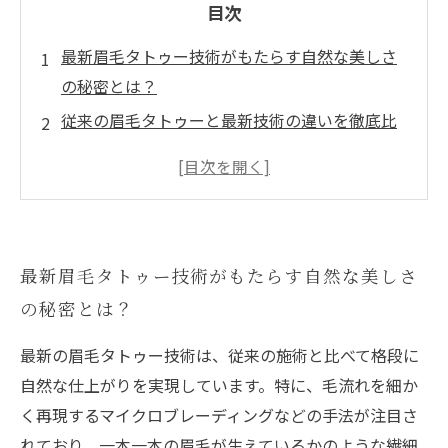
目次
最新眉毛タトゥー技術がもたらす自然な美しさ
の秘密とは？
従来の眉毛タトゥーと最新技術の違いを徹底比
較！
繊細な毛流れ再現で実現する自然な仕上がりの
施術プロセス
肌に優しい最新技術で安心して受けられる眉毛
最新眉毛タトゥー技術がもたらす自然な美しさ
タトゥー
の秘密とは？
最新技術で人生が変わる！自信を持てる美しい
眉を手に入れる方法
最新の眉毛タトゥー技術は、従来の施術と比べて格段に
眉毛タトゥーの進化が拓く新しい美容の可能性
自然な仕上がりを実現しています。特に、毛流れを細か
とは？
く再現するマイクロブレーディングなどの手法が注目さ
自然な美しさを長く保つためのアフターケアと
れており、一本一本の眉毛が生えているかのような繊細