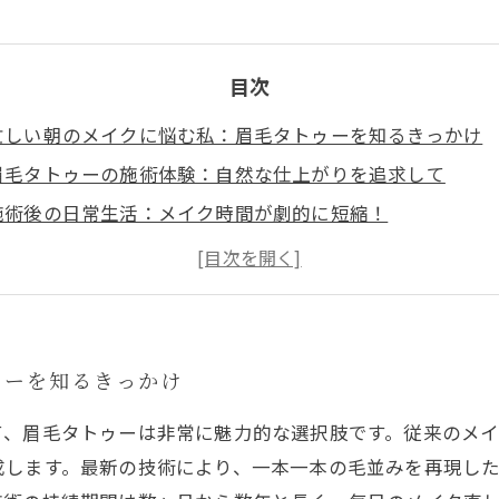
目次
忙しい朝のメイクに悩む私：眉毛タトゥーを知るきっかけ
眉毛タトゥーの施術体験：自然な仕上がりを追求して
施術後の日常生活：メイク時間が劇的に短縮！
自然さを叶える眉毛デザインの選び方とコツ
毎朝のメイクストレスから解放された私の変化と喜び
眉毛タトゥーの魅力総まとめ：忙しい朝にぴったりな理由
これから眉毛タトゥーを始める方へ：注意点とおすすめポ
ゥーを知るきっかけ
て、眉毛タトゥーは非常に魅力的な選択肢です。従来のメ
成します。最新の技術により、一本一本の毛並みを再現し