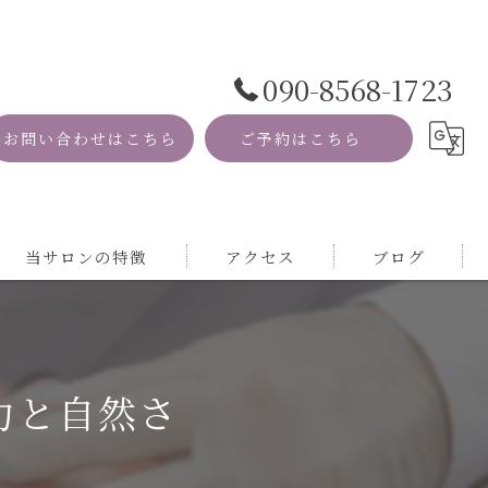
090-8568-1723
お問い合わせはこちら
ご予約はこちら
当サロンの特徴
アクセス
ブログ
資格
コラム
MRI
力と自然さ
自然
サロン