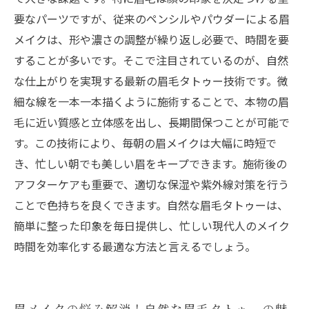
時短メイクのコツ５選
要なパーツですが、従来のペンシルやパウダーによる眉
トレンド最前線！最新技術で進化する自然な眉
メイクは、形や濃さの調整が繰り返し必要で、時間を要
毛タトゥーの未来
することが多いです。そこで注目されているのが、自然
な仕上がりを実現する最新の眉毛タトゥー技術です。微
細な線を一本一本描くように施術することで、本物の眉
毛に近い質感と立体感を出し、長期間保つことが可能で
す。この技術により、毎朝の眉メイクは大幅に時短で
き、忙しい朝でも美しい眉をキープできます。施術後の
アフターケアも重要で、適切な保湿や紫外線対策を行う
ことで色持ちを良くできます。自然な眉毛タトゥーは、
簡単に整った印象を毎日提供し、忙しい現代人のメイク
時間を効率化する最適な方法と言えるでしょう。
眉メイクの悩み解消！自然な眉毛タトゥーの魅