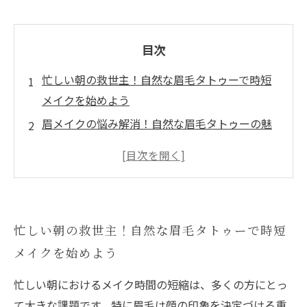
目次
忙しい朝の救世主！自然な眉毛タトゥーで時短
メイクを始めよう
眉メイクの悩み解消！自然な眉毛タトゥーの魅
力とは？
施術の流れを徹底ガイド！自然な眉毛タトゥー
で理想の眉を手に入れる
ケア方法と注意点を押さえて、長持ちする眉毛
忙しい朝の救世主！自然な眉毛タトゥーで時短
タトゥーを実現しよう
メイクを始めよう
自然な眉毛タトゥーで毎朝のメイク時間が劇的
に短縮！実際の効果を検証
忙しい朝におけるメイク時間の短縮は、多くの方にとっ
初心者にも安心！自然な眉毛タトゥーで叶える
て大きな課題です。特に眉毛は顔の印象を決定づける重