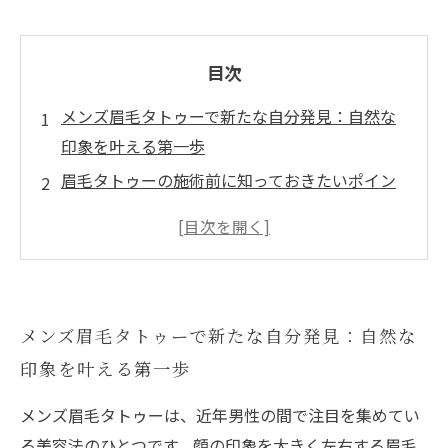
目次
メンズ眉毛タトゥーで新たな自分発見：自然な
印象を叶える第一歩
眉毛タトゥーの施術前に知っておきたいポイン
ト：理想の眉を描くために
プロが教えるメンズ眉毛タトゥーの選び方とデ
ザインの秘訣
施術後のケアが自然な印象を作る鍵に：メンズ
メンズ眉毛タトゥーで新たな自分発見：自然な
眉毛タトゥーの正しいお手入れ法
印象を叶える第一歩
メンズ眉毛タトゥーで自信を持てる顔へ：ビフ
ォー＆アフターで見る変化の物語
メンズ眉毛タトゥーは、近年男性の間で注目を集めてい
毎朝の眉メイクから解放！忙しい男性におすす
る美容法のひとつです。顔の印象を大きく左右する眉毛