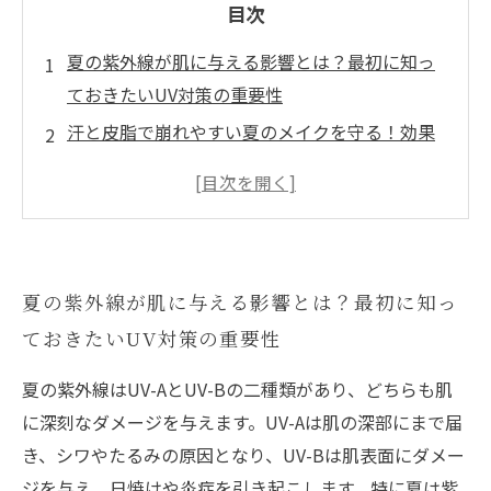
目次
夏の紫外線が肌に与える影響とは？最初に知っ
ておきたいUV対策の重要性
汗と皮脂で崩れやすい夏のメイクを守る！効果
的なUVカット化粧下地の選び方
最新UVカットコスメの特徴を徹底解説！肌をし
っかり守る賢い使い方とは？
崩れにくいメイクのためのテクニックを伝授！
夏の紫外線が肌に与える影響とは？最初に知っ
夏でも快適に過ごすための工夫
ておきたいUV対策の重要性
UV対策で美肌をキープ！夏の外出やレジャーで
も安心してメイクを楽しもう
夏の紫外線はUV-AとUV-Bの二種類があり、どちらも肌
夏のメイクに欠かせないUV対策アイテムベスト
に深刻なダメージを与えます。UV-Aは肌の深部にまで届
5を紹介
き、シワやたるみの原因となり、UV-Bは肌表面にダメー
毎日のUV対策習慣で肌老化を防ぐ！簡単にでき
ジを与え、日焼けや炎症を引き起こします。特に夏は紫