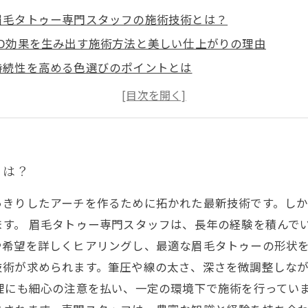
眉毛タトゥー専門スタッフの施術技術とは？
3D効果を生み出す施術方法と美しい仕上がりの理由
持続性を高める色選びのポイントとは
施術前のカウンセリングが仕上がりを左右する理由
アフターケアが美しさのキーポイント！ちょっとしたコツ
とは？
っきりしたアーチを作るために拓かれた最新技術です。し
す。 眉毛タトゥー専門スタッフは、長年の経験を積んで
希望を詳しくヒアリングし、最適な眉毛タトゥーの形状を
技術が求められます。筆圧や線の太さ、深さを微調整しな
理にも細心の注意を払い、一定の環境下で施術を行ってい