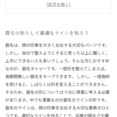
ルとは？
自然な印象を与えるための眉毛のバランスと
は？
眉毛アレンジのコツを紹介！自宅でも簡単に美
眉毛の形として最適なラインを知ろう
眉になれる
眉毛は、顔の印象を大きく左右する大切なパーツです。
しかし、自分で整えようとすると思った以上に難しく、
上手にできない人も多いでしょう。そんな方におすすめ
なのが、眉毛タトゥーです。一度形を整えてしまえば、
長期間美しい眉毛をキープできます。 しかし、一度施術
を受けると、しばらくは形を変えることができません。
そのため、眉毛の形については十分に慎重に考える必要
があります。中でも重要なのが眉毛のラインの形です。
眉毛のラインは、顔の印象を左右する大切な要素のひと
つです。適切なラインを作ることで、印象の明るさや優