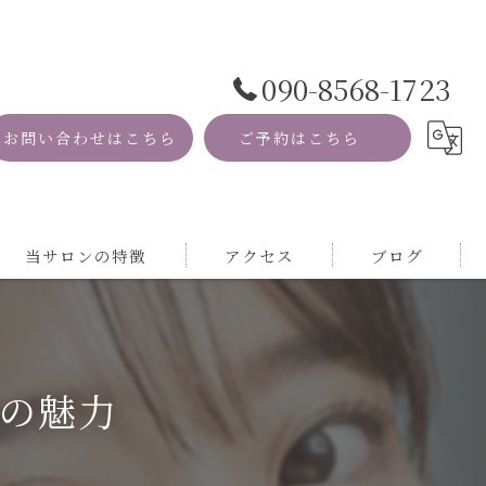
090-8568-1723
お問い合わせはこちら
ご予約はこちら
当サロンの特徴
アクセス
ブログ
資格
コラム
MRI
の魅力
自然
サロン