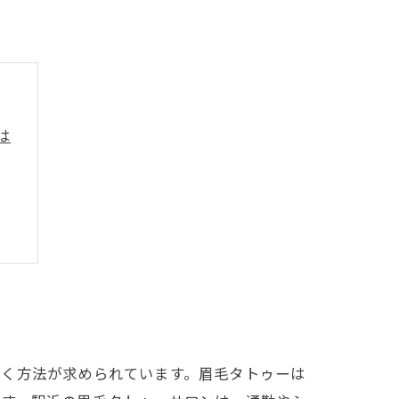
は
術
省く方法が求められています。眉毛タトゥーは