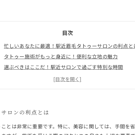
目次
忙しいあなたに最適！駅近眉毛タトゥーサロンの利点と
タトゥー施術がもっと身近に！便利な立地の魅力
選ぶべきはここだ！駅近サロンで過ごす特別な時間
プロの技術で美眉ゲット！駅近サロンのサービス紹介
心地よい空間でリラックス、眉毛タトゥーの施術体験
忙しい毎日でもできる！駅近サロンのスケジュール管理
あなたに合った眉毛タトゥーサロンの選び方ガイド
ーサロンの利点とは
うことは非常に重要です。特に、美容に関しては、手間を