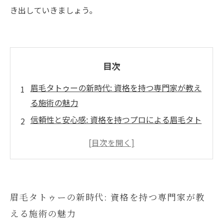
き出していきましょう。
目次
眉毛タトゥーの新時代: 資格を持つ専門家が教え
る施術の魅力
信頼性と安心感: 資格を持つプロによる眉毛タト
ゥー体験
自分にぴったりの眉毛タトゥー: カスタマイズの
楽しみ
忙しいあなたに贈る時短メイク: 眉毛タトゥーの
眉毛タトゥーの新時代: 資格を持つ専門家が教
利点
える施術の魅力
自然な仕上がりを実現: 眉毛タトゥーの施術方法