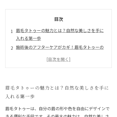
目次
眉毛タトゥーの魅力とは？自然な美しさを手に
入れる第一歩
施術後のアフターケアがカギ！眉毛タトゥーの
持続力を高める方法
日常における眉毛タトゥーのメンテナンス：美
しさを保つ秘訣
注意すべきポイント！眉毛タトゥーを守るため
眉毛タトゥーの魅力とは？自然な美しさを手に
の心得
入れる第一歩
自分に合った眉毛タトゥーのケア法で理想のス
タイルを実現
眉毛タトゥーは、自分の眉の形や色を自由にデザインで
あなたもできる！簡単にできる眉毛ケアのステ
きる便利な手段です。その最大の魅力は、自然な美しさ