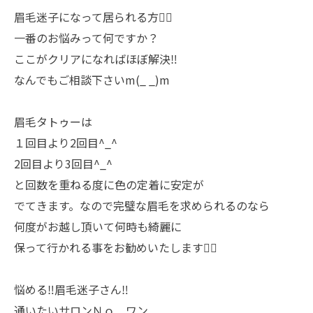
眉毛迷子になって居られる方💁‍♀️
一番のお悩みって何ですか？
ここがクリアになればほぼ解決‼️
なんでもご相談下さいm(_ _)m
眉毛タトゥーは
１回目より2回目^_^
2回目より3回目^_^
と回数を重ねる度に色の定着に安定が
でてきます。なので完璧な眉毛を求められるのなら
何度がお越し頂いて何時も綺麗に
保って行かれる事をお勧めいたします🙇‍♀️
悩める‼️眉毛迷子さん‼️
通いたいサロンＮｏ．ワン