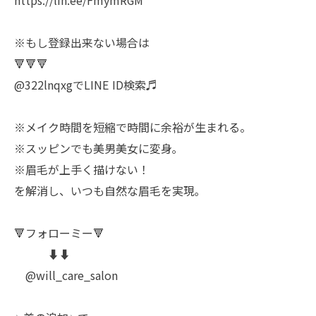
https://lin.ee/FmymRGM
※もし登録出来ない場合は
🔻🔻🔻
@322lnqxgでLINE ID検索♬
※メイク時間を短縮で時間に余裕が生まれる。
※スッピンでも美男美女に変身｡
※眉毛が上手く描けない！
を解消し、いつも自然な眉毛を実現｡
🔻フォローミー🔻
⬇️⬇️
@will_care_salon