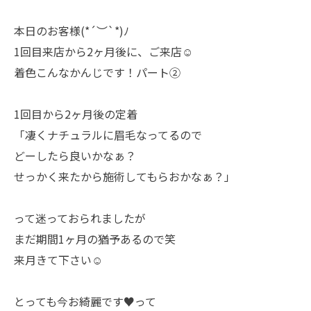
本日のお客様(*´︶`*)ﾉ
1回目来店から2ヶ月後に、ご来店☺️
着色こんなかんじです！パート②
1回目から2ヶ月後の定着
「凄くナチュラルに眉毛なってるので
どーしたら良いかなぁ？
せっかく来たから施術してもらおかなぁ？」
って迷っておられましたが
まだ期間1ヶ月の猶予あるので笑
来月きて下さい☺️
とっても今お綺麗です♥️って