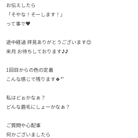
お伝えしたら
「そやな！そーします！」
って事で♥️
途中経過 拝見ありがとうございます😊
来月 お待ちしております♪̊̈♪̆̈
1回目からの色の定着
こんな感じで残ります🍀*゜
私はどぉかなぁ？
どんな眉毛にしょーかなぁ？
ご質問や心配事
何かございましたら