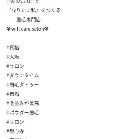
✨美の追加✨で
『なりたい私』をつくる
眉毛専門店
💖will care salon💖
#資格
#大阪
#サロン
#ダウンタイム
#眉毛タトゥー
#自然
#毛並みが最高
#パウダー眉毛
#サロン
#観心寺