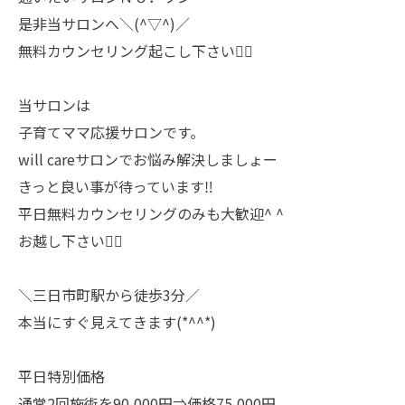
是非当サロンへ＼(^▽^)／
無料カウンセリング起こし下さい🙇‍♀️
当サロンは
子育てママ応援サロンです。
will careサロンでお悩み解決しましょー
きっと良い事が待っています‼️
平日無料カウンセリングのみも大歓迎^ ^
お越し下さい🙇‍♀️
＼三日市町駅から徒歩3分／
本当にすぐ見えてきます(*^^*)
平日特別価格
通常2回施術を90,000円⇒価格75,000円