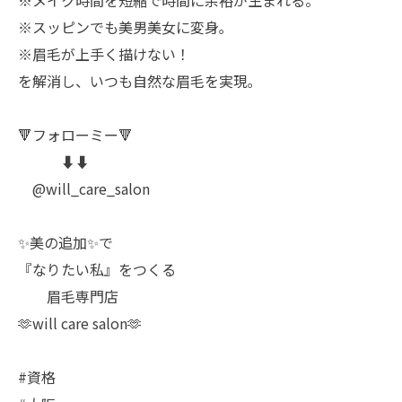
※メイク時間を短縮で時間に余裕が生まれる。
※スッピンでも美男美女に変身｡
※眉毛が上手く描けない！
を解消し、いつも自然な眉毛を実現｡
🔻フォローミー🔻
⬇️⬇️
@will_care_salon
✨美の追加✨で
『なりたい私』をつくる
眉毛専門店
🫶will care salon🫶
#資格