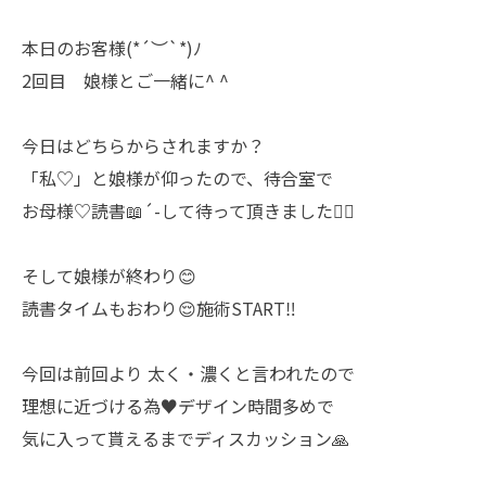
本日のお客様(*´︶`*)ﾉ
2回目 娘様とご一緒に^ ^
今日はどちらからされますか？
「私♡」と娘様が仰ったので、待合室で
お母様♡読書📖´-して待って頂きました🙇‍♀️
そして娘様が終わり😊
読書タイムもおわり😌施術START‼️
今回は前回より 太く・濃くと言われたので
理想に近づける為♥️デザイン時間多めで
気に入って貰えるまでディスカッション🙏