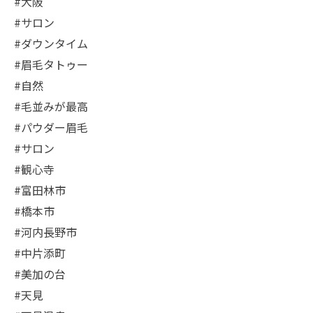
#大阪
#サロン
#ダウンタイム
#眉毛タトゥー
#自然
#毛並みが最高
#パウダー眉毛
#サロン
#観心寺
#富田林市
#橋本市
#河内長野市
#中片添町
#美加の台
#天見