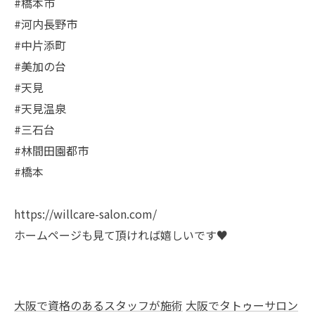
#橋本市
#河内長野市
#中片添町
#美加の台
#天見
#天見温泉
#三石台
#林間田園都市
#橋本
https://willcare-salon.com/
ホームページも見て頂ければ嬉しいです♥️
大阪で資格のあるスタッフが施術
大阪でタトゥーサロン