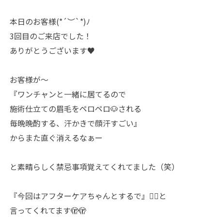
本日のお客様(*´︶`*)ﾉ
3回目のご来店でした！
ありがとうございます♥️
お客様が～
『ワンチャンと一緒に居てるので
施術仕立ての眉毛をペロペロ🐶される
毎晩晩酌する、汗かきで顔汗すごい』
からまた直ぐ消えるなぁー
と素晴らしく禁忌事項覚えてくれてました（笑）
『今回はアフターケアちゃんとするで』🙅‍♂️と
言ってくれてます🫣🫣