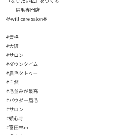
『なりたい私』をつくる
眉毛専門店
🫶will care salon🫶
#資格
#大阪
#サロン
#ダウンタイム
#眉毛タトゥー
#自然
#毛並みが最高
#パウダー眉毛
#サロン
#観心寺
#富田林市