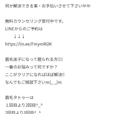
何か解決できる事・お手伝いさせて下さい🫶🫶
無料カウンセリング受付中です。
LINEからのご予約は
↓↓↓
https://lin.ee/FmymRGM
眉毛迷子になって居られる方💁‍♀️
一番のお悩みって何ですか？
ここがクリアになればほぼ解決‼️
なんでもご相談下さいm(_ _)m
眉毛タトゥーは
１回目より2回目^_^
2回目より3回目^_^