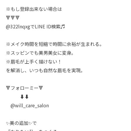
※もし登録出来ない場合は
🔻🔻🔻
@322lnqxgでLINE ID検索♬
※メイク時間を短縮で時間に余裕が生まれる。
※スッピンでも美男美女に変身｡
※眉毛が上手く描けない！
を解消し、いつも自然な眉毛を実現｡
🔻フォローミー🔻
⬇️⬇️
@will_care_salon
✨美の追加✨で