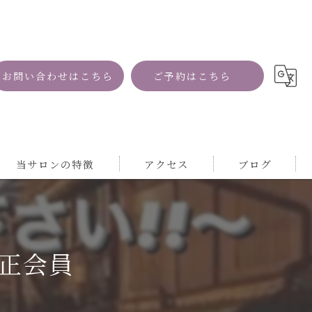
お問い合わせはこちら
ご予約はこちら
当サロンの特徴
アクセス
ブログ
資格
コラム
MRI
正会員
自然
サロン