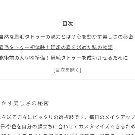
目次
自然な眉毛タトゥーの魅力とは？心を動かす美しさの秘密
眉毛タトゥー初体験！理想の眉を求めた私の物語
施術前の大切な準備！眉毛タトゥーを成功させるために
施術後のアフターケアが運命を変える！自信を持つための
眉毛タトゥーの色と形選び：あなたに合った美しさを探そ
自然な眉毛タトゥーで引き立つ魅力：実感した変化とは
眉毛タトゥーの維持方法：いつまでも美しい眉を保つため
動かす美しさの秘密
ルを送る方々にピッタリの選択肢です。毎日のメイクアッ
の形や色を自分の顔立ちに合わせてカスタマイズできるた