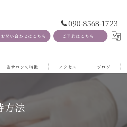
090-8568-1723
お問い合わせはこちら
ご予約はこちら
当サロンの特徴
アクセス
ブログ
資格
コラム
MRI
持方法
自然
サロン