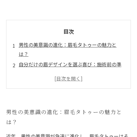
目次
男性の美意識の進化：眉毛タトゥーの魅力と
は？
自分だけの眉デザインを選ぶ喜び：施術前の準
備
施術の流れを理解する：眉毛タトゥーの実際
安心して任せられる技術者との出会い
眉毛タトゥーで変わる印象：新しい自分を発見
男性の美意識の進化：眉毛タトゥーの魅力と
維持が簡単！お手入れ方法と長持ちの秘訣
は？
眉毛タトゥーを試すあなたへ：自信を持って未
来を楽しもう
近年、男性の美意識が急速に進化し、眉毛タトゥーはそ